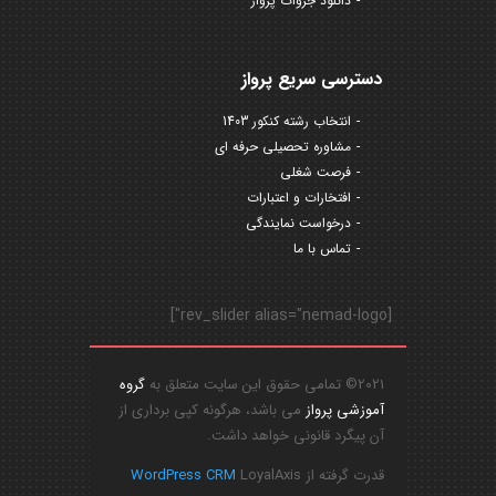
دانلود جزوات پرواز
دسترسی سریع پرواز
انتخاب رشته کنکور 1403
مشاوره تحصیلی حرفه ای
فرصت شغلی
افتخارات و اعتبارات
درخواست نمایندگی
تماس با ما
[rev_slider alias="nemad-logo"]
2021© تمامی حقوق این سایت متعلق به
گروه
آموزشی پرواز
می باشد، هرگونه کپی برداری از
آن پیگرد قانونی خواهد داشت.
قدرت گرفته از
LoyalAxis
WordPress CRM