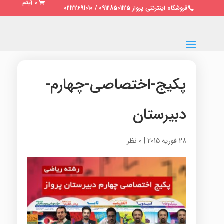
0 آیتم
فروشگاه اینترنتی پرواز 09128501125 / 02122691010
پکیج-اختصاصی-چهارم-
دبیرستان
28 فوریه 2015
|
0 نظر