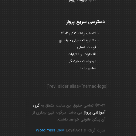
دانلود جزوات پرواز
دسترسی سریع پرواز
انتخاب رشته کنکور 1403
مشاوره تحصیلی حرفه ای
فرصت شغلی
افتخارات و اعتبارات
درخواست نمایندگی
تماس با ما
[rev_slider alias="nemad-logo"]
2021© تمامی حقوق این سایت متعلق به
گروه
آموزشی پرواز
می باشد، هرگونه کپی برداری از
آن پیگرد قانونی خواهد داشت.
قدرت گرفته از
LoyalAxis
WordPress CRM