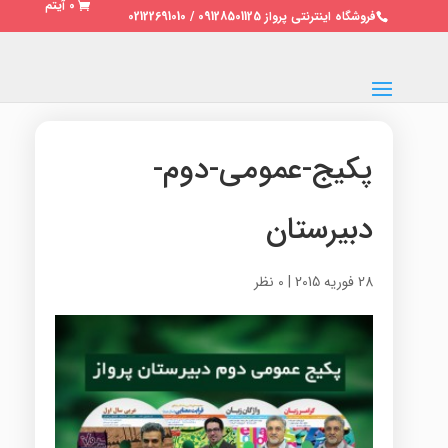
0 آیتم
فروشگاه اینترنتی پرواز 09128501125 / 02122691010
پکیج-عمومی-دوم-
دبیرستان
28 فوریه 2015
|
0 نظر