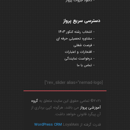
دانلود جزوات پرواز
دسترسی سریع پرواز
انتخاب رشته کنکور 1403
مشاوره تحصیلی حرفه ای
فرصت شغلی
افتخارات و اعتبارات
درخواست نمایندگی
تماس با ما
[rev_slider alias="nemad-logo"]
2021© تمامی حقوق این سایت متعلق به
گروه
آموزشی پرواز
می باشد، هرگونه کپی برداری از
آن پیگرد قانونی خواهد داشت.
قدرت گرفته از
LoyalAxis
WordPress CRM