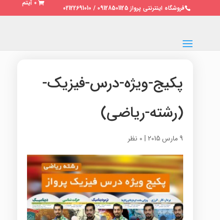
0 آیتم
فروشگاه اینترنتی پرواز 09128501125 / 02122691010
پکیج-ویژه-درس-فیزیک-
(رشته-ریاضی)
9 مارس 2015
|
0 نظر