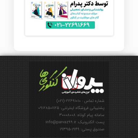
شماره تماس : ۲۲۶۹۱۰۱۰-(۰۲۱)
پشتیبانی فروشگاه اینترنتی: ۰۹۱۲۸۵۰۱۱۲۵
سامانه پیام کوتاه: ۳۰۰۰۸۰۰۸
پست الکترونیک: info@parvaz99.ir
صندوق پستی: ۱۹۴۹-۱۹۳۹۵