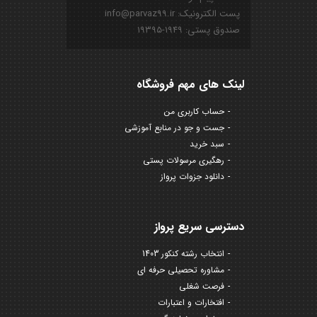
پست الکترونیک: info@parvaz99.ir
صندوق پستی: ۱۹۴۹-۱۹۳۹۵
لینک های مهم فروشگاه
حساب کاربری من
جست و جو در منابع آموزشی
سبد خرید
رهگیری مرسولات پستی
دانلود جزوات پرواز
دسترسی سریع پرواز
انتخاب رشته کنکور 1403
مشاوره تحصیلی حرفه ای
فرصت شغلی
افتخارات و اعتبارات