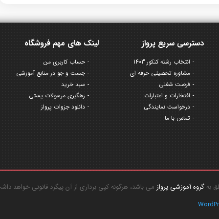
دسترسی سریع پرواز
لینک های مهم فروشگاه
انتخاب رشته کنکور 1403
حساب کاربری من
مشاوره تحصیلی حرفه ای
جست و جو در منابع آموزشی
فرصت شغلی
سبد خرید
افتخارات و اعتبارات
رهگیری مرسولات پستی
درخواست نمایندگی
دانلود جزوات پرواز
تماس با ما
گروه آموزشی پرواز
می باشد، هرگونه کپی برداری از آن پیگرد قانونی خواهد داش
WordP