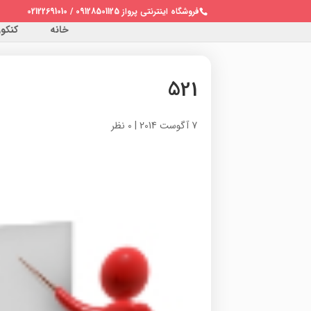
فروشگاه اینترنتی پرواز 09128501125 / 02122691010
خانه
کنکور 
521
7 آگوست 2014
|
0 نظر