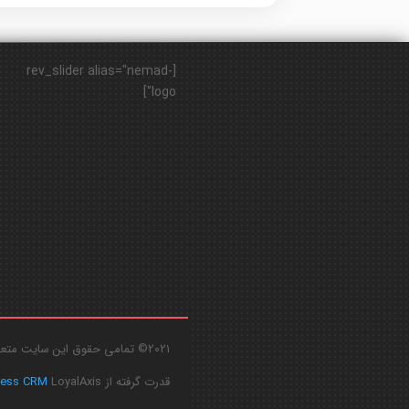
[rev_slider alias="nemad-
logo"]
2021© تمامی حقوق این سایت متعلق به
قدرت گرفته از
LoyalAxis
ress CRM