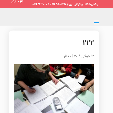
0 آیتم
فروشگاه اینترنتی پرواز 09128501125 / 02122691010
222
12 جولای 2014
|
0 نظر