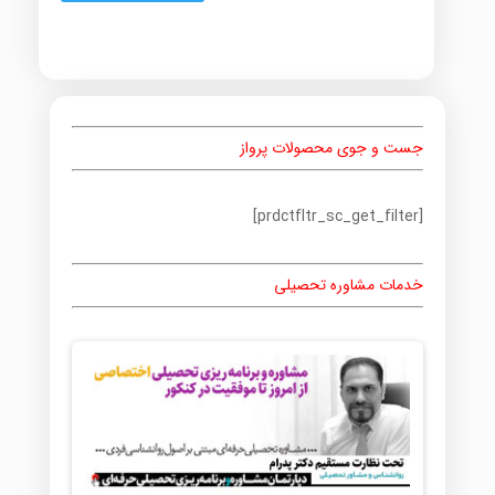
جست و جوی محصولات پرواز
[prdctfltr_sc_get_filter]
خدمات مشاوره تحصیلی