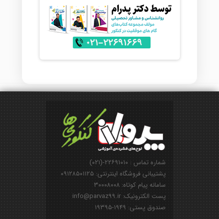
شماره تماس : ۲۲۶۹۱۰۱۰-(۰۲۱)
پشتیبانی فروشگاه اینترنتی: ۰۹۱۲۸۵۰۱۱۲۵
سامانه پیام کوتاه: ۳۰۰۰۸۰۰۸
پست الکترونیک: info@parvaz99.ir
صندوق پستی: ۱۹۴۹-۱۹۳۹۵