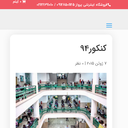
0 آیتم
فروشگاه اینترنتی پرواز 09128501125 / 02122691010
کنکور94
7 ژوئن 2015
|
0 نظر