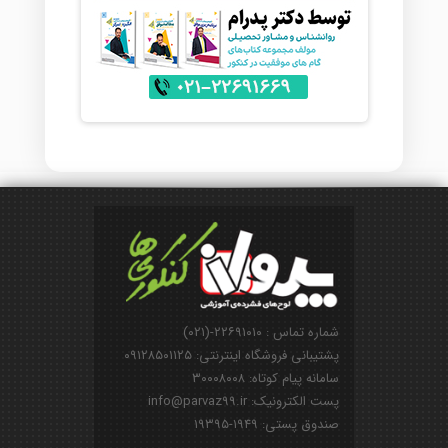
شماره تماس : ۲۲۶۹۱۰۱۰-(۰۲۱)
پشتیبانی فروشگاه اینترنتی: ۰۹۱۲۸۵۰۱۱۲۵
سامانه پیام کوتاه: ۳۰۰۰۸۰۰۸
پست الکترونیک: info@parvaz99.ir
صندوق پستی: ۱۹۴۹-۱۹۳۹۵