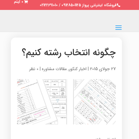
0 آیتم
فروشگاه اینترنتی پرواز 09128501125 / 02122691010
چگونه انتخاب رشته کنیم؟
27 جولای 2015
|
اخبار کنکور
,
مقالات مشاوره
|
0 نظر