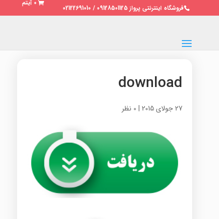
0 آیتم
فروشگاه اینترنتی پرواز 09128501125 / 02122691010
download
27 جولای 2015
|
0 نظر