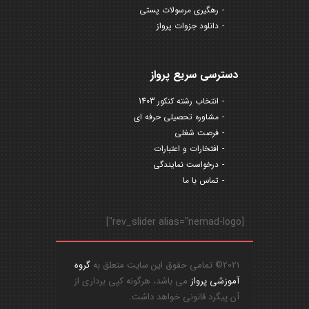
رهگیری مرسولات پستی
دانلود جزوات پرواز
دسترسی سریع پرواز
انتخاب رشته کنکور 1403
مشاوره تحصیلی حرفه ای
فرصت شغلی
افتخارات و اعتبارات
درخواست نمایندگی
تماس با ما
[rev_slider alias="nemad-logo"]
2021© تمامی حقوق این سایت متعلق به
گروه
آموزشی پرواز
می باشد، هرگونه کپی برداری از
آن پیگرد قانونی خواهد داشت.