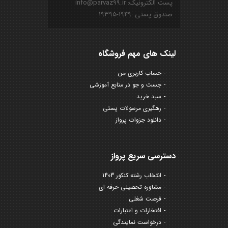
پست الکترونیک: info@parvaz99.ir
صندوق پستی: ۱۹۴۹-۱۹۳۹۵
لینک های مهم فروشگاه
حساب کاربری من
جست و جو در منابع آموزشی
سبد خرید
رهگیری مرسولات پستی
دانلود جزوات پرواز
دسترسی سریع پرواز
انتخاب رشته کنکور 1403
مشاوره تحصیلی حرفه ای
فرصت شغلی
افتخارات و اعتبارات
درخواست نمایندگی