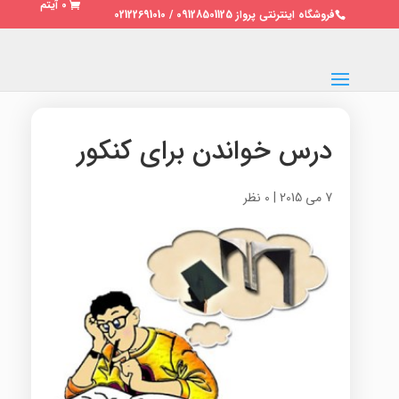
0 آیتم
فروشگاه اینترنتی پرواز 09128501125 / 02122691010
درس خواندن برای کنکور
7 می 2015
|
0 نظر