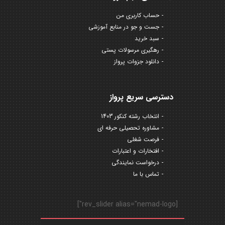
حساب کاربری من
جست و جو در منابع آموزشی
سبد خرید
رهگیری مرسولات پستی
دانلود جزوات پرواز
دسترسی سریع پرواز
انتخاب رشته کنکور 1403
مشاوره تحصیلی حرفه ای
فرصت شغلی
افتخارات و اعتبارات
درخواست نمایندگی
تماس با ما
[rev_slider alias="nemad-logo"]