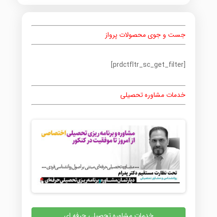
جست و جوی محصولات پرواز
[prdctfltr_sc_get_filter]
خدمات مشاوره تحصیلی
خدمات مشاوره تحصیلی حرفه ای