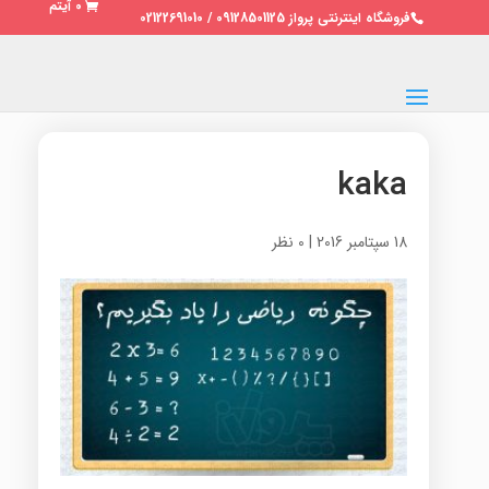
0 آیتم
فروشگاه اینترنتی پرواز 09128501125 / 02122691010
kaka
18 سپتامبر 2016
|
0 نظر