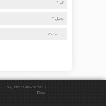
[rev_slider alias="nemad-
logo"]