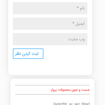
جست و جوی محصولات پرواز
[prdctfltr_sc_get_filter]