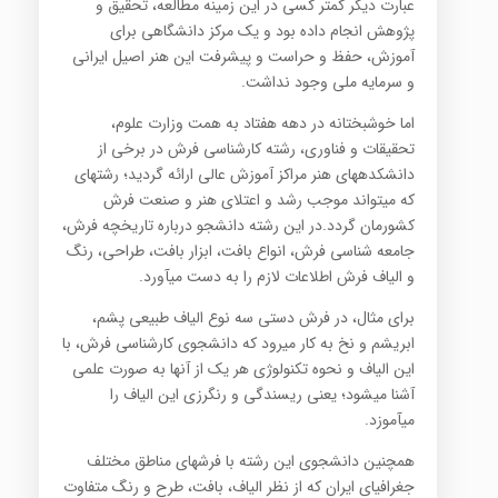
عبارت دیگر کمتر کسی در این زمینه مطالعه، تحقیق و
پژوهش انجام داده بود و یک مرکز دانشگاهی برای
آموزش، حفظ و حراست و پیشرفت این هنر اصیل ایرانی
و سرمایه ملی وجود نداشت.
اما خوشبختانه در دهه هفتاد به همت وزارت علوم،
تحقیقات و فناوری، رشته کارشناسی فرش در برخی از
دانشکده‎های هنر مراکز آموزش عالی ارائه گردید؛ رشته‎ای
که می‎تواند موجب رشد و اعتلای هنر و صنعت فرش
کشورمان گردد.در این رشته دانشجو درباره تاریخچه فرش،
جامعه شناسی فرش، انواع بافت، ابزار بافت، طراحی، رنگ
و الیاف فرش اطلاعات لازم را به دست می‎آورد.
برای مثال، در فرش دستی سه نوع الیاف طبیعی پشم،
ابریشم و نخ به کار می‎رود که دانشجوی کارشناسی فرش، با
این الیاف و نحوه تکنولوژی هر یک از آنها به صورت علمی
آشنا می‎شود؛ یعنی ریسندگی و رنگرزی این الیاف را
می‎آموزد.
همچنین دانشجوی این رشته با فرش‎های مناطق مختلف
جغرافیای ایران که از نظر الیاف، بافت، طرح و رنگ متفاوت