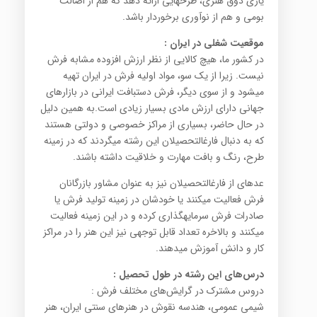
یاری ذوق هنری، طرح‎هایی ارائه دهد که هم از اصالت
بومی و هم از نوآوری برخوردار باشد.
موقعیت شغلی در ایران
:
در کشور ما، هیچ کالایی از نظر ارزش افزوده مشابه فرش
نیست. زیرا از یک سو، مواد اولیه فرش در ایران تهیه
می‎شود و از سوی دیگر، فرش دست‎بافت ایرانی در بازارهای
جهانی دارای ارزش مادی بسیار زیادی است.به همین دلیل
در حال حاضر، بسیاری از مراکز خصوصی و دولتی هستند
که به دنبال فارغ‎التحصیلان این رشته می‎گردند که در زمینه
طرح، رنگ و بافت مهارت و خلاقیت داشته باشند.
عده‎ای از فارغ‎التحصیلان نیز به عنوان مشاور بازرگانان
فرش فعالیت می‎کنند یا خودشان در زمینه تولید فرش یا
صادرات فرش سرمایه‎گذاری کرده و در این زمینه فعالیت
می‎کنند و بالاخره تعداد قابل توجهی نیز این هنر را در مراکز
کار و دانش آموزش می‎دهند.
درس‌های این رشته در طول تحصیل
:
دروس مشترک در گرایش‌های مختلف فرش :
شیمی عمومی، هندسه نقوش در هنرهای سنتی ایران، هنر