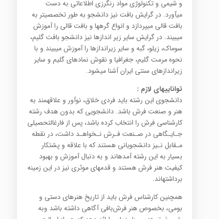
و شیمی و تکنولوژی مواد رنگرزی اطلاعاتی به دست
می‎آورد. در گرایش بافت نیز دانشجو به طور تخصصی‎تر به
بافت قالی می‎پردازد و انواع گره‎ها و بافت‎ قالی را آموزش
می‎بیند. در گرایش سایر زیر اندازها نیز دانشجو بافت گلیم،
سوماک، زیلو، گبه و سایر زیرانداز‎ها را آموزش می‎بیند و با
نحوه مرمت گلیم، جغرافیا و نقوش نمادهای گلیم و سایر
زیراندازهای سنتی ایران آشنا می‎شود.
توانایی
های لازم
:
دانشجوی این رشته باید فردی خلاق، نوآور و علاقه‎مند به
هنر و صنعت فرش باشد. دانشجویی که بدون هدف رشته
کارشناسی فرش را انتخاب کرده باشد، پس از فارغ‎التحصیلی
جـایـگاهی در صـنعت فـرش نـخواهـد داشت، در نقطه
مـقابل نـیز دانشجویانی هستند که با علاقه و پشتکار
بسیار به این رشته آمده‎اند و به دنبال آموزش و بهبود
کیفیت هنر فرش هستند و قدم‎های موثری نیز در این زمینه
برداشته‎اند.
همچنین کارشناس فرش باید از تاریخ هنرهای دستی و
بومی، بخصوص هنر فرش‌بافی آگاهی داشته باشد وبه