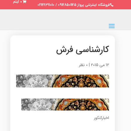
0 آیتم
فروشگاه اینترنتی پرواز 09128501125 / 02122691010
کارشناسی فرش
12 می 2015
|
0 نظر
اخبارکنکور