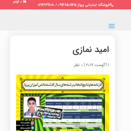
0 آیتم
فروشگاه اینترنتی پرواز 09128501125 / 02122691010
امید نمازی
1 آگوست 2017
|
0 نظر