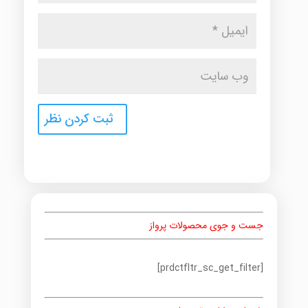
جست و جوی محصولات پرواز
[prdctfltr_sc_get_filter]