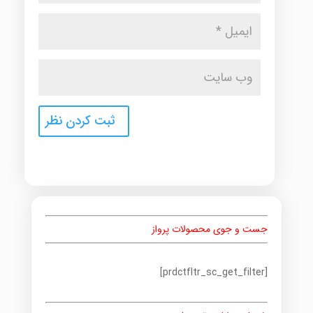
جست و جوی محصولات پرواز
[prdctfltr_sc_get_filter]