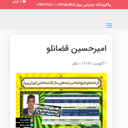
0 آیتم
فروشگاه اینترنتی پرواز 09128501125 / 02122691010
امیرحسین قضانلو
1 آگوست 2017
|
0 نظر