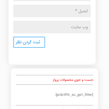
جست و جوی محصولات پرواز
[prdctfltr_sc_get_filter]