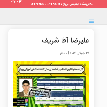
0 آیتم
فروشگاه اینترنتی پرواز 09128501125 / 02122691010
علیرضا آقا شریف
31 جولای 2017
|
0 نظر