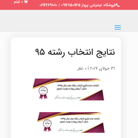
0 آیتم
فروشگاه اینترنتی پرواز 09128501125 / 02122691010
نتایج انتخاب رشته ۹۵
31 جولای 2017
|
0 نظر