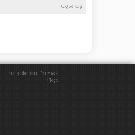
[rev_slider alias="nemad-
logo"]