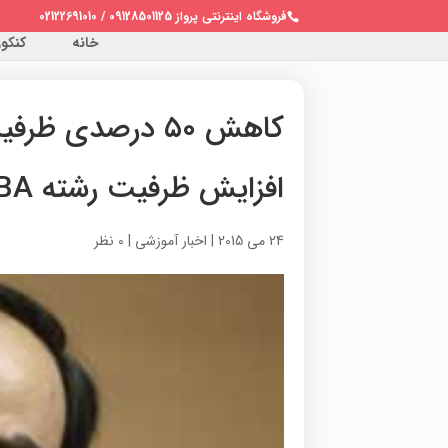
فروشگاه اینترنتی پرواز 09128501125 / 02122691010
خانه
کنکور 
کاهش ۵۰ درصدی 
افزایش ظرفیت رشته MBA
24 می 2015
|
اخبار آموزشی
|
0 نظر