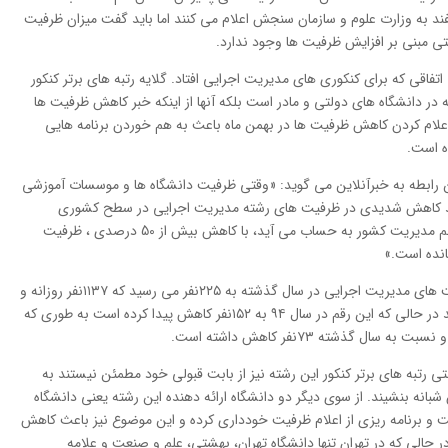
اسفند به وزارت علوم و سازمان سنجش اعلام می کنند اما باید گفت میزان ظرفیت
 مبنی بر افزایش ظرفیت ها وجود ندارد.
تفاقی که برای کنکوری های مدیریت اجرایی افتاد. گلایه رتبه های برتر کنکور
در دانشگاه های دولتی و مادر است بلکه آنها از اینکه خبر کاهش ظرفیت ها
 اعلام کردن کاهش ظرفیت ها در بهمن ماه باعث به هم خوردن برنامه هایی
ه است.
ر این رابطه به خبرآنلاین می گوید: «وقتی ظرفیت دانشگاه ها و موسسات آموزشی
اهد کاهش شدیدی در ظرفیت های رشته مدیریت اجرایی در سطح کشوری
بودیم. به عنوان نمونه بارز، دانشگاه تهران که قلب علم مدیریت کشور به حساب می آید، با کاهش بیش از 50 درصدی ، ظرفیت
بر اساس جدول انتخاب رشته کارشناسی ارشد، ظرفیت های مدیریت اجرایی در سال گذشته به ۲۲۵نفر می رسید که ۱۱۳۷نفر روزانه و
۸۸نفر شبانه در دانشگاه های کشور پذیرش می شدند در حالی که این رقم در سال ۹۴ به ۱۵۲نفر کاهش پیدا کرده است به طوری که
به های برتر کنکور این رشته نیز از بابت قبولی خود مطمئن نیستند به
ست باید سر کلاس شبانه بنشیند. از سوی دیگر دو دانشگاه ارائه دهنده این رشته یعنی دانشگاه
 برنامه ریزی از اعلام ظرفیت خودداری کرده و این موضوع نیز باعث کاهش
حالی که در تهران تنها دانشگاه تهران، بهشتی، علم و صنعت و علامه