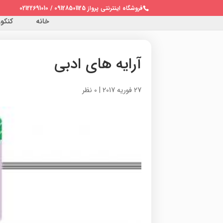
فروشگاه اینترنتی پرواز 09128501125 / 02122691010
خانه
کنکور 
آرایه های ادبی
27 فوریه 2017
|
0 نظر