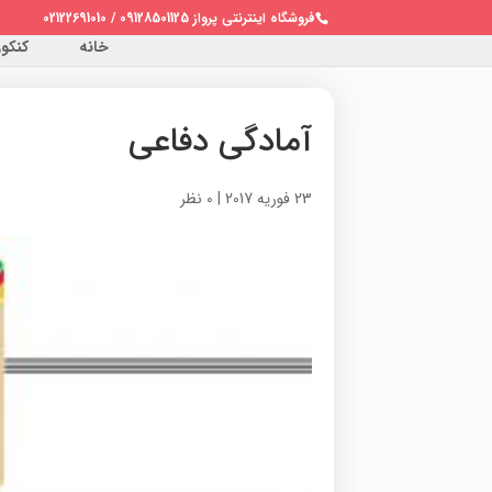
فروشگاه اینترنتی پرواز 09128501125 / 02122691010
خانه
کنکور 
آمادگی دفاعی
23 فوریه 2017
|
0 نظر