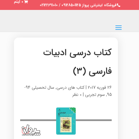
0 آیتم
فروشگاه اینترنتی پرواز 09128501125 / 02122691010
کتاب درسی ادبیات
فارسی (۳)
26 فوریه 2017
|
کتاب های درسی
,
سال تحصیلی 94-
95
,
سوم تجربی
|
0 نظر