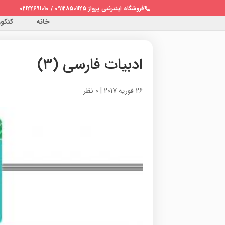
فروشگاه اینترنتی پرواز 09128501125 / 02122691010
خانه
کنکور 
ادبیات فارسی (۳)
26 فوریه 2017
|
0 نظر