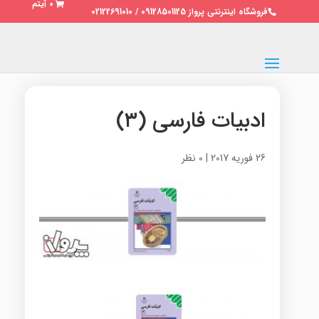
0 آیتم
فروشگاه اینترنتی پرواز 09128501125 / 02122691010
ادبیات فارسی (۳)
26 فوریه 2017
|
0 نظر