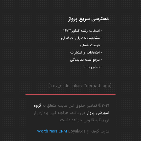
دسترسی سریع پرواز
انتخاب رشته کنکور 1403
مشاوره تحصیلی حرفه ای
فرصت شغلی
افتخارات و اعتبارات
درخواست نمایندگی
تماس با ما
[rev_slider alias="nemad-logo"]
2021© تمامی حقوق این سایت متعلق به
گروه
آموزشی پرواز
می باشد، هرگونه کپی برداری از
آن پیگرد قانونی خواهد داشت.
قدرت گرفته از
LoyalAxis
WordPress CRM