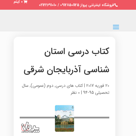
0 آیتم
فروشگاه اینترنتی پرواز 09128501125 / 02122691010
کتاب درسی استان
شناسی آذربایجان شرقی
20 فوریه 2017
|
کتاب های درسی
,
دوم (عمومی)
,
سال
تحصیلی 95-94
|
0 نظر