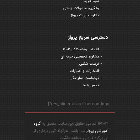
سبد خرید
رهگیری مرسولات پستی
دانلود جزوات پرواز
دسترسی سریع پرواز
انتخاب رشته کنکور 1403
مشاوره تحصیلی حرفه ای
فرصت شغلی
افتخارات و اعتبارات
درخواست نمایندگی
تماس با ما
[rev_slider alias="nemad-logo"]
2021© تمامی حقوق این سایت متعلق به
گروه
آموزشی پرواز
می باشد، هرگونه کپی برداری از
آن پیگرد قانونی خواهد داشت.