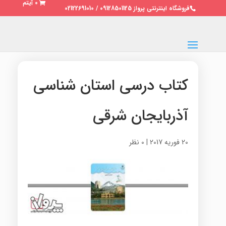
0 آیتم
فروشگاه اینترنتی پرواز 09128501125 / 02122691010
کتاب درسی استان شناسی
آذربایجان شرقی
20 فوریه 2017
|
0 نظر