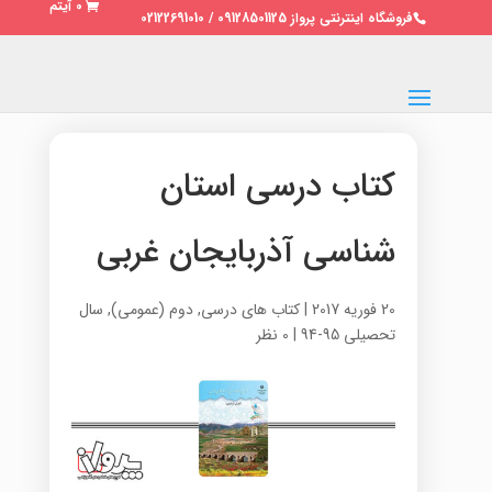
0 آیتم
فروشگاه اینترنتی پرواز 09128501125 / 02122691010
کتاب درسی استان
شناسی آذربایجان غربی
20 فوریه 2017
|
کتاب های درسی
,
دوم (عمومی)
,
سال
تحصیلی 95-94
|
0 نظر