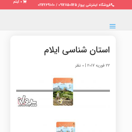
0 آیتم
فروشگاه اینترنتی پرواز 09128501125 / 02122691010
استان شناسی ایلام
22 فوریه 2017
|
0 نظر