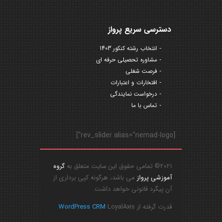
دسترسی سریع پرواز
انتخاب رشته کنکور 1403
مشاوره تحصیلی حرفه ای
فرصت شغلی
افتخارات و اعتبارات
درخواست نمایندگی
تماس با ما
[rev_slider alias="nemad-logo"]
2021© تمامی حقوق این سایت متعلق به
گروه
آموزشی پرواز
می باشد، هرگونه کپی برداری از
آن پیگرد قانونی خواهد داشت.
قدرت گرفته از
LoyalAxis
WordPress CRM