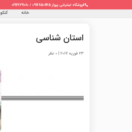
فروشگاه اینترنتی پرواز 09128501125 / 02122691010
خانه
کنکور 
استان شناسی
23 فوریه 2017
|
0 نظر