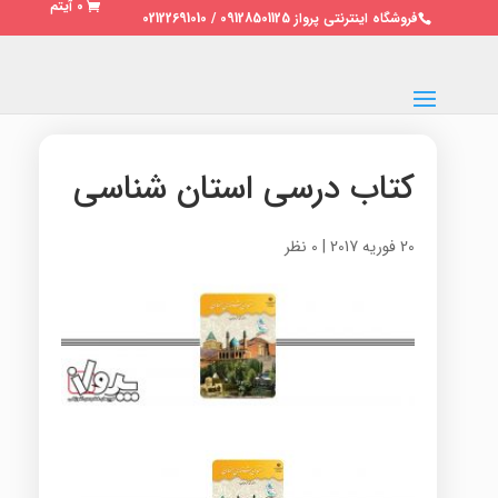
0 آیتم
فروشگاه اینترنتی پرواز 09128501125 / 02122691010
کتاب درسی استان شناسی
20 فوریه 2017
|
0 نظر