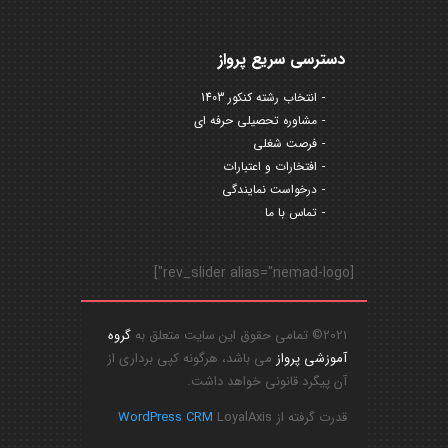
دسترسی سریع پرواز
انتخاب رشته کنکور 1403
مشاوره تحصیلی حرفه ای
فرصت شغلی
افتخارات و اعتبارات
درخواست نمایندگی
تماس با ما
[rev_slider alias="nemad-logo"]
2021© تمامی حقوق این سایت متعلق به
گروه
آموزشی پرواز
می باشد، هرگونه کپی برداری از
آن پیگرد قانونی خواهد داشت.
قدرت گرفته از
LoyalAxis
WordPress CRM