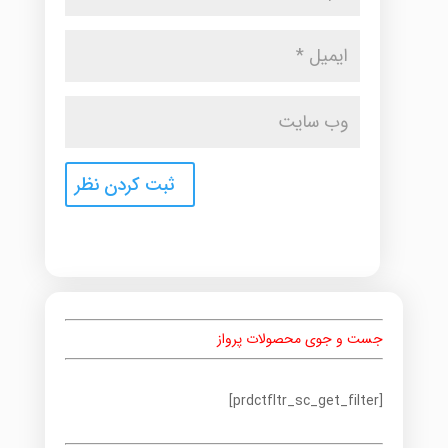
جست و جوی محصولات پرواز
[prdctfltr_sc_get_filter]