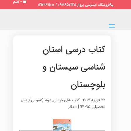
0 آیتم
فروشگاه اینترنتی پرواز 09128501125 / 02122691010
کتاب درسی استان
شناسی سیستان و
بلوچستان
22 فوریه 2017
|
کتاب های درسی
,
دوم (عمومی)
,
سال
تحصیلی 95-94
|
0 نظر