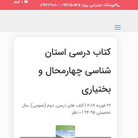
0 آیتم
فروشگاه اینترنتی پرواز 09128501125 / 02122691010
کتاب درسی استان
شناسی چهارمحال و
بختیاری
22 فوریه 2017
|
کتاب های درسی
,
دوم (عمومی)
,
سال
تحصیلی 95-94
|
0 نظر