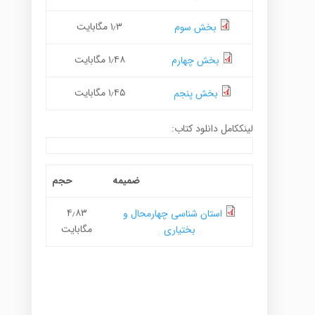
۱٫۳ مگابایت
بخش سوم
۱٫۴۸ مگابایت
بخش چهارم
۱٫۴۵ مگابایت
بخش پنجم
لینککامل دانلود کتاب:
ضمیمه
حجم
۴٫۸۳
استان شناسی چهارمحال و
مگابایت
بختیاری