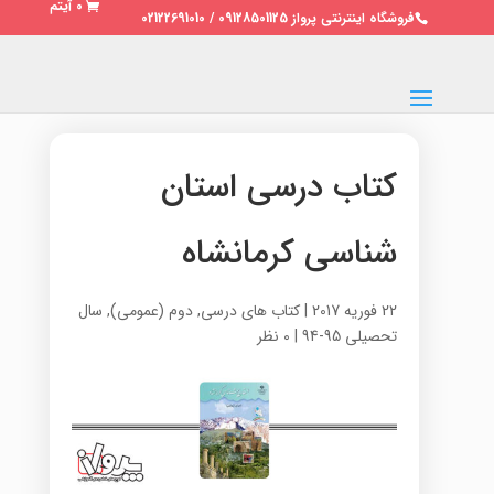
0 آیتم
فروشگاه اینترنتی پرواز 09128501125 / 02122691010
کتاب درسی استان
شناسی کرمانشاه
22 فوریه 2017
|
کتاب های درسی
,
دوم (عمومی)
,
سال
تحصیلی 95-94
|
0 نظر