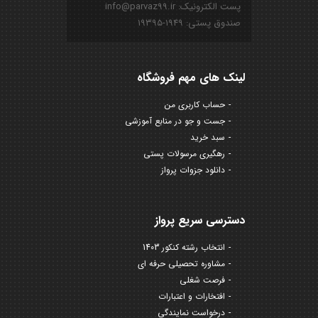
پست الکترونیک: info@parvaz99.ir
صندوق پستی: ۱۹۴۹-۱۹۳۹۵
لینک های مهم فروشگاه
حساب کاربری من
جست و جو در منابع آموزشی
سبد خرید
رهگیری مرسولات پستی
دانلود جزوات پرواز
دسترسی سریع پرواز
انتخاب رشته کنکور 1403
مشاوره تحصیلی حرفه ای
فرصت شغلی
افتخارات و اعتبارات
درخواست نمایندگی