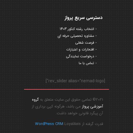
دسترسی سریع پرواز
انتخاب رشته کنکور 1403
مشاوره تحصیلی حرفه ای
فرصت شغلی
افتخارات و اعتبارات
درخواست نمایندگی
تماس با ما
[rev_slider alias="nemad-logo"]
2021© تمامی حقوق این سایت متعلق به
گروه
آموزشی پرواز
می باشد، هرگونه کپی برداری از
آن پیگرد قانونی خواهد داشت.
قدرت گرفته از
LoyalAxis
WordPress CRM