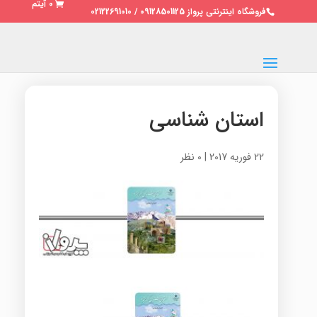
0 آیتم
فروشگاه اینترنتی پرواز 09128501125 / 02122691010
استان شناسی
22 فوریه 2017
|
0 نظر