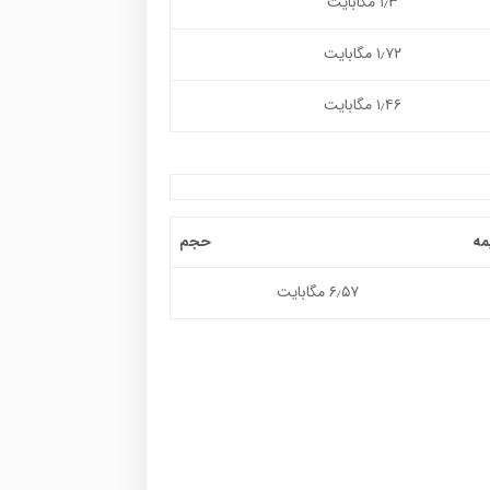
۱٫۳ مگابایت
۱٫۷۲ مگابایت
۱٫۴۶ مگابایت
مه
حجم
۶٫۵۷ مگابایت