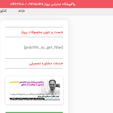
فروشگاه اینترنتی پرواز 09128501125 / 02122691010
خانه
کنکور 
جست و جوی محصولات پرواز
[prdctfltr_sc_get_filter]
خدمات مشاوره تحصیلی