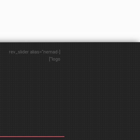
[rev_slider alias="nemad-
logo"]