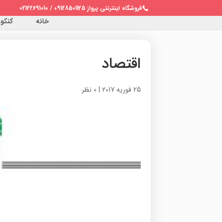
فروشگاه اینترنتی پرواز 09128501125 / 02122691010
خانه
کنکور 
اقتصاد
25 فوریه 2017
|
0 نظر