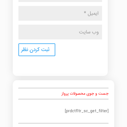
جست و جوی محصولات پرواز
[prdctfltr_sc_get_filter]