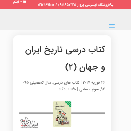
0 آیتم
فروشگاه اینترنتی پرواز 09128501125 / 02122691010
کتاب درسی تاریخ ایران
و جهان (۲)
26 فوریه 2017
|
کتاب های درسی
,
سال تحصیلی 95-
94
,
سوم انسانی
|
%s دیدگاه