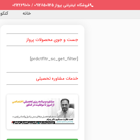
فروشگاه اینترنتی پرواز 09128501125 / 02122691010
خانه
کنکور 
جست و جوی محصولات پرواز
[prdctfltr_sc_get_filter]
خدمات مشاوره تحصیلی