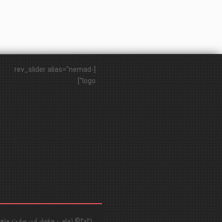
[rev_slider alias="nemad-
logo"]
2021© تمامی حقوق این سایت متعلق به