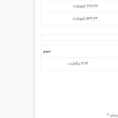
۷۷۷٫۹۲ کیلوبایت
۵۴۴٫۶۴ کیلوبایت
حجم
۳٫۶۴ مگابایت
ه‌اند
*