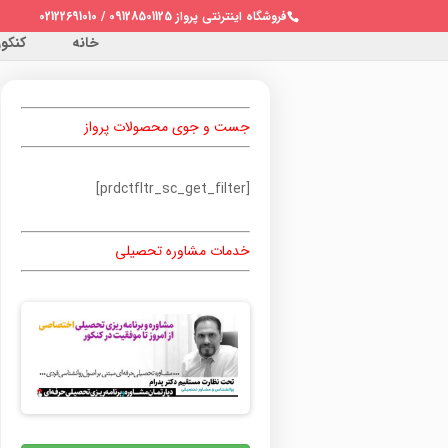
فروشگاه اینترنتی پرواز 09128501125 / 02122691010
خانه
کنکور 
جست و جوی محصولات پرواز
[prdctfltr_sc_get_filter]
خدمات مشاوره تحصیلی