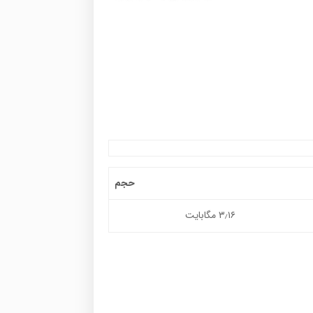
حجم
۳٫۱۶ مگابایت