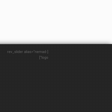
[rev_slider alias="nemad-
logo"]