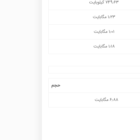
۷۴۹٫۶۳ کیلوبایت
۱٫۲۳ مگابایت
۱٫۰۱ مگابایت
۱٫۱۸ مگابایت
حجم
۶٫۸۸ مگابایت