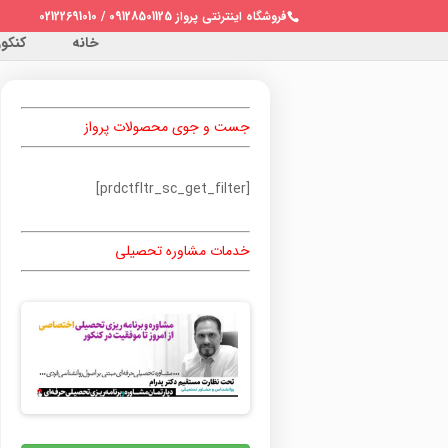
فروشگاه اینترنتی پرواز 09128501125 / 02122691010
خانه
کنکور 
جست و جوی محصولات پرواز
[prdctfltr_sc_get_filter]
خدمات مشاوره تحصیلی