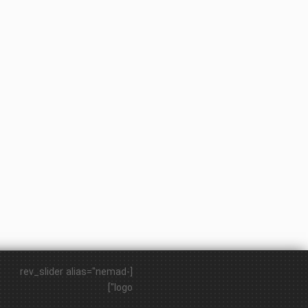
[rev_slider alias="nemad-
logo"]