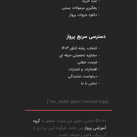
سبد خرید
رهگیری مرسولات پستی
دانلود جزوات پرواز
دسترسی سریع پرواز
انتخاب رشته کنکور 1403
مشاوره تحصیلی حرفه ای
فرصت شغلی
افتخارات و اعتبارات
درخواست نمایندگی
تماس با ما
[rev_slider alias="nemad-logo"]
2021© تمامی حقوق این سایت متعلق به
گروه
آموزشی پرواز
می باشد، هرگونه کپی برداری از
آن پیگرد قانونی خواهد داشت.