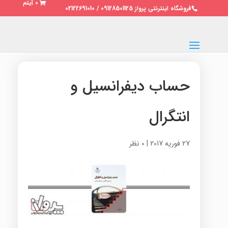
0 آیتم
فروشگاه اینترنتی پرواز 09128501125 / 02122691010
حساب دیفرانسیل و
انتگرال
27 فوریه 2017
|
0 نظر