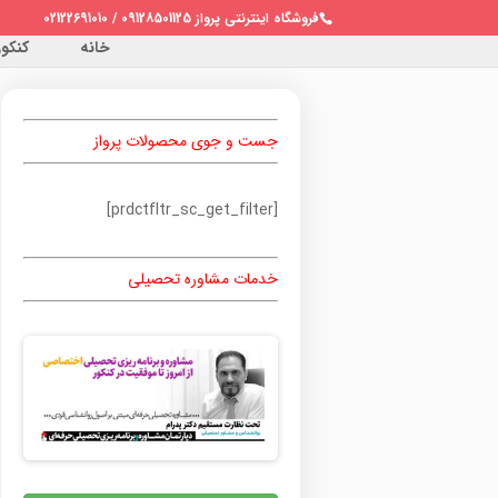
فروشگاه اینترنتی پرواز 09128501125 / 02122691010
خانه
کنکور 
جست و جوی محصولات پرواز
[prdctfltr_sc_get_filter]
خدمات مشاوره تحصیلی