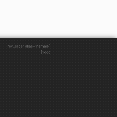
[rev_slider alias="nemad-
logo"]