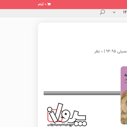
0 آیتم
لی 95-94
|
0 نظر