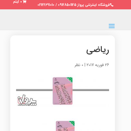
0 آیتم
فروشگاه اینترنتی پرواز 09128501125 / 02122691010
ریاضی
26 فوریه 2017
|
0 نظر