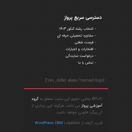
دسترسی سریع پرواز
انتخاب رشته کنکور 1403
مشاوره تحصیلی حرفه ای
فرصت شغلی
افتخارات و اعتبارات
درخواست نمایندگی
تماس با ما
[rev_slider alias="nemad-logo"]
2021© تمامی حقوق این سایت متعلق به
گروه
آموزشی پرواز
می باشد، هرگونه کپی برداری از
آن پیگرد قانونی خواهد داشت.
قدرت گرفته از
LoyalAxis
WordPress CRM