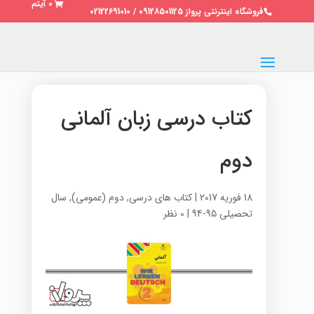
0 آیتم
فروشگاه اینترنتی پرواز 09128501125 / 02122691010
کتاب درسی زبان آلمانی
دوم
18 فوریه 2017
|
کتاب های درسی
,
دوم (عمومی)
,
سال
تحصیلی 95-94
|
0 نظر