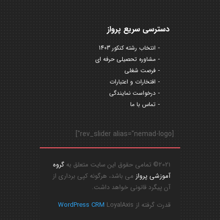
دسترسی سریع پرواز
انتخاب رشته کنکور 1403
مشاوره تحصیلی حرفه ای
فرصت شغلی
افتخارات و اعتبارات
درخواست نمایندگی
تماس با ما
[rev_slider alias="nemad-logo"]
2021© تمامی حقوق این سایت متعلق به
گروه
آموزشی پرواز
می باشد، هرگونه کپی برداری از
آن پیگرد قانونی خواهد داشت.
قدرت گرفته از
LoyalAxis
WordPress CRM