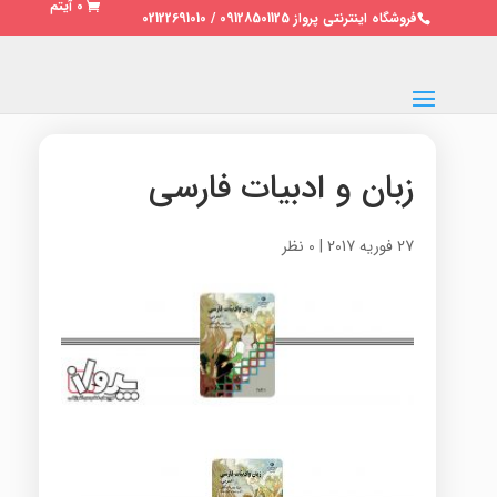
0 آیتم
فروشگاه اینترنتی پرواز 09128501125 / 02122691010
زبان و ادبیات فارسی
27 فوریه 2017
|
0 نظر