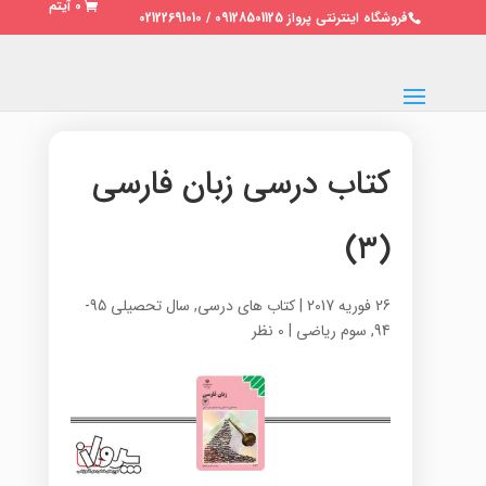
0 آیتم
فروشگاه اینترنتی پرواز 09128501125 / 02122691010
کتاب درسی زبان فارسی
(۳)
26 فوریه 2017
|
کتاب های درسی
,
سال تحصیلی 95-
94
,
سوم ریاضی
|
0 نظر