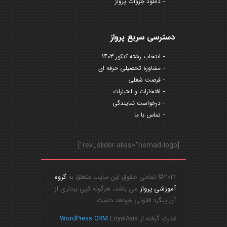
دانلود جزوات پرواز
دسترسی سریع پرواز
انتخاب رشته کنکور 1403
مشاوره تحصیلی حرفه ای
فرصت شغلی
افتخارات و اعتبارات
درخواست نمایندگی
تماس با ما
[rev_slider alias="nemad-logo"]
2021© تمامی حقوق این سایت متعلق به
گروه
آموزشی پرواز
می باشد، هرگونه کپی برداری از
آن پیگرد قانونی خواهد داشت.
قدرت گرفته از
LoyalAxis
WordPress CRM