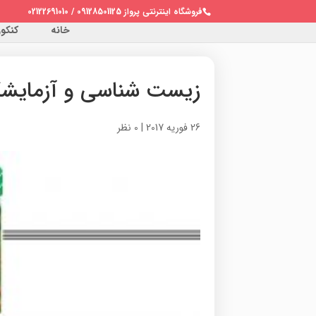
فروشگاه اینترنتی پرواز 09128501125 / 02122691010
خانه
کنکور 
زیست شناسی و آزمایشگاه
26 فوریه 2017
|
0 نظر