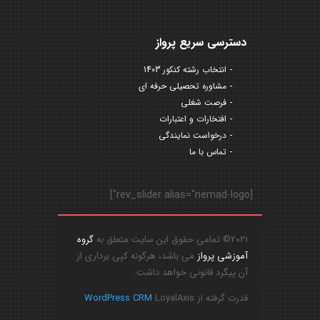
دسترسی سریع پرواز
انتخاب رشته کنکور 1403
مشاوره تحصیلی حرفه ای
فرصت شغلی
افتخارات و اعتبارات
درخواست نمایندگی
تماس با ما
[rev_slider alias="nemad-logo"]
2021© تمامی حقوق این سایت متعلق به
گروه
آموزشی پرواز
می باشد، هرگونه کپی برداری از
آن پیگرد قانونی خواهد داشت.
قدرت گرفته از
LoyalAxis
WordPress CRM