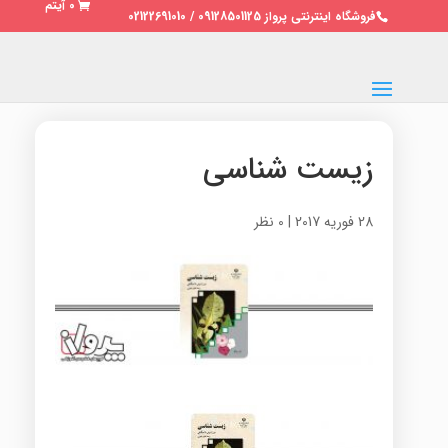
0 آیتم
فروشگاه اینترنتی پرواز 09128501125 / 02122691010
زیست شناسی
28 فوریه 2017
|
0 نظر